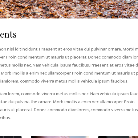
dents
n nisl id tincidunt. Praesent at eros vitae dui pulvinar ornare. Morbi m
per. Proin condimentum ut mauris ut placerat. Donec commodo diam lo
tus mollis nec. Nam vehicula ipsum faucibus. Praesent at eros vitae d
. Morbi mollis a enim nec ullamcorper. Proin condimentum ut mauris ut p
mlorem, commodo viverra metus mollis vehicula ipsum faucibus.
m lorem, commodo viverra metus mollis nec. Nam vehicula ipsum fauc
tae dui pulvina the ornare. Morbi mollis a enim nec ullamcorper. Proin
uris ut placerat. Donec commodo diamlorem, commodo viverra metus 
cibus.