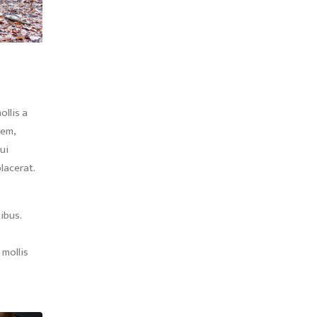
ollis a
rem,
ui
lacerat.
ibus.
mollis