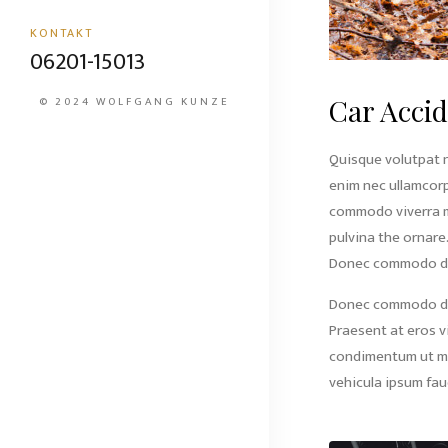
KONTAKT
06201-15013
Car Acci
© 2024 WOLFGANG KUNZE
Quisque volutpat no
enim nec ullamcor
commodo viverra me
pulvina the ornare
Donec commodo dia
Donec commodo dia
Praesent at eros vi
condimentum ut ma
vehicula ipsum fau